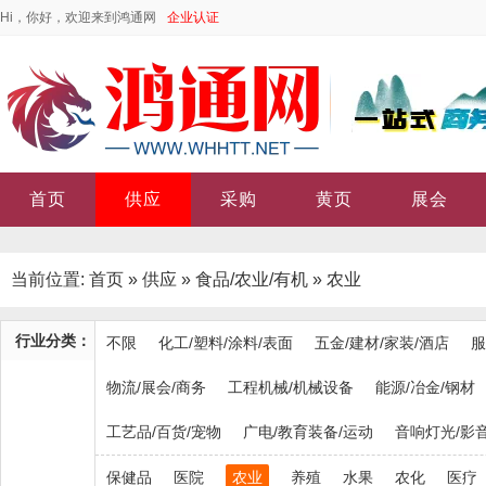
Hi，你好，欢迎来到鸿通网
企业认证
首页
供应
采购
黄页
展会
当前位置:
首页
»
供应
»
食品/农业/有机
»
农业
行业分类：
不限
化工/塑料/涂料/表面
五金/建材/家装/酒店
服
物流/展会/商务
工程机械/机械设备
能源/冶金/钢材
工艺品/百货/宠物
广电/教育装备/运动
音响灯光/影音
保健品
医院
农业
养殖
水果
农化
医疗