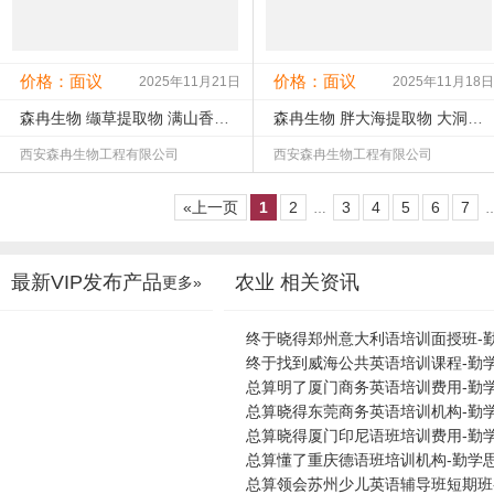
价格：面议
价格：面议
2025年11月21日
2025年11月18日
森冉生物 缬草提取物 满山香提取物 比例提取原料粉
森冉生物 胖大海提取物 大洞果提取物 比例提取原料粉
西安森冉生物工程有限公司
西安森冉生物工程有限公司
查看该产品详情
查看该产品详情
«上一页
1
2
3
4
5
6
7
…
未认证
未核实
未认证
未核实
工商：
联系：
工商：
联系：
公司所在地：陕西西安市
公司所在地：陕西西安市
最新VIP发布产品
农业 相关资讯
更多»
终于晓得郑州意大利语培训面授班-
终于找到威海公共英语培训课程-勤
总算明了厦门商务英语培训费用-勤
总算晓得东莞商务英语培训机构-勤
总算晓得厦门印尼语班培训费用-勤
总算懂了重庆德语班培训机构-勤学
总算领会苏州少儿英语辅导班短期班