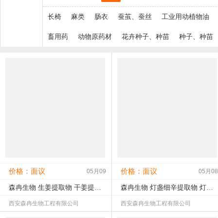
长椅
麻类
肠衣
蚕茧、蚕丝
工业用动植物油
畜用药
动物原药材
花卉种子、种苗
种子、种苗
价格：面议
价格：面议
05月09
05月08
森冉生物 生姜提取物 干姜提取物 姜辣素
森冉生物 灯盏细辛提取物 灯盏花提取物 比例提取原料粉
西安森冉生物工程有限公司
西安森冉生物工程有限公司