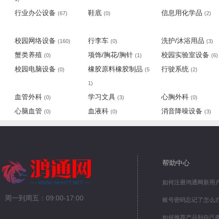
行业办公设备
鞋底
信息用化学品
(67)
(0)
(2)
校园网络设备
行李车
洗护/沐浴用品
(160)
(0)
(3)
蟹类养殖
项饰/胸花/胸针
校园实验室设备
(0)
(1)
(6)
校园电脑设备
橡胶原料橡胶制品
行驶系统
(0)
(5
(2)
1)
血管外科
学习文具
心胸外科
(0)
(3)
(0)
心脑血管
血液科
消音降噪设备
(0)
(0)
(3)
帮助中心
如何注册鸿通网新用
周一到周五：09:00-17:00
账号密码忘记了怎么
如何推荐产品到自己