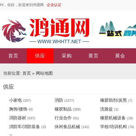
Hi，你好，欢迎来到鸿通网
企业认证
首页
供应
采购
黄页
展会
当前位置:
首页
»
网站地图
供应
小家电
消防
橡胶助剂/炭黑
(207)
(1277)
(7)
胸饰/腰饰
橡胶制品
洗脸盆
(0)
(368)
(1)
消防器材
行业合作
橡胶机械设备
(537)
(91)
(19)
消防车/消防装备
休闲食品机械
学校/培训机构
(15
(141)
(76)
1)