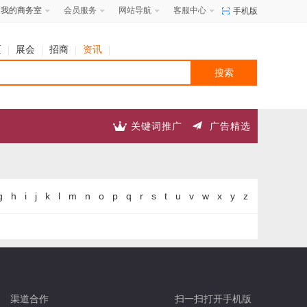
我的商务室
会员服务
网站导航
客服中心
手机版
页
展会
招商
资讯
关键词推广
广告精选
g
h
i
j
k
l
m
n
o
p
q
r
s
t
u
v
w
x
y
z
渠道合作
扫一扫打开手机版