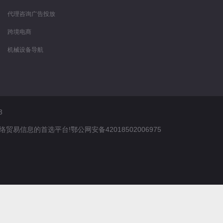
代理咨询
广告投放
跨境电商
机械设备导航
3
务网络贸易信息的首选平台!
鄂公网安备42018502006975