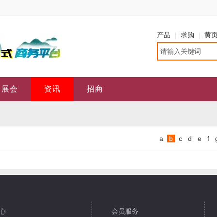
产品
求购
黄
展会
资讯
招商
a
b
c
d
e
f
心
会员服务