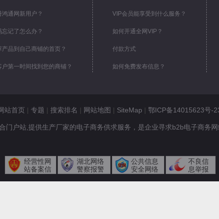
册鸿通网新用户？
VIP会员能享受到什么服务？
码忘记了怎么办？
如何开通全网VIP？
荐产品到自己商铺的首页？
付款方式
客户第一时间找到您的商铺？
如何免费发布信息？
网站首页
|
专题
|
搜索排名
|
网站地图
|
SiteMap
|
鄂ICP备14015623号-2
是专业的B2B综合门户站,提供生产厂家的电子商务供求服务，是企业寻求b2b电子商
经营性网
湖北网络
公共信息
不良信
站备案信
警察报警
安全网络
息举报
息
平台
监察
中心