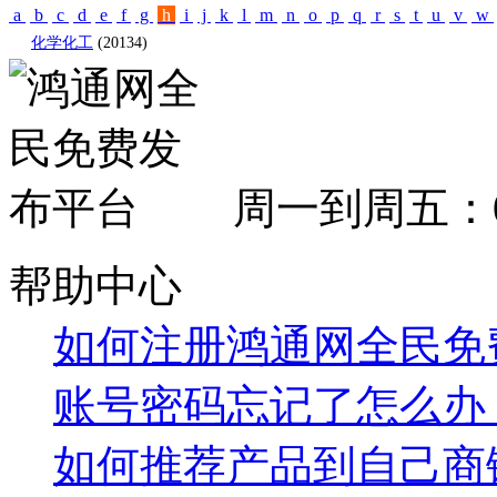
a
b
c
d
e
f
g
h
i
j
k
l
m
n
o
p
q
r
s
t
u
v
w
化学化工
(20134)
周一到周五：09:
帮助中心
如何注册鸿通网全民免
账号密码忘记了怎么办
如何推荐产品到自己商